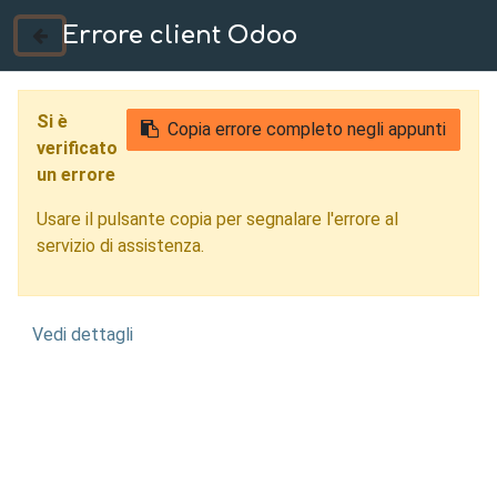
Errore client Odoo
035 724222
Si è
Copia errore completo negli appunti
verificato
un errore
Usare il pulsante copia per segnalare l'errore al
servizio di assistenza.
Vedi dettagli
Reverse Engineering