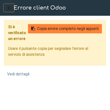
Errore client Odoo
035 724222
Si è
Copia errore completo negli appunti
verificato
un errore
Usare il pulsante copia per segnalare l'errore al
servizio di assistenza.
Vedi dettagli
Reverse Engineering