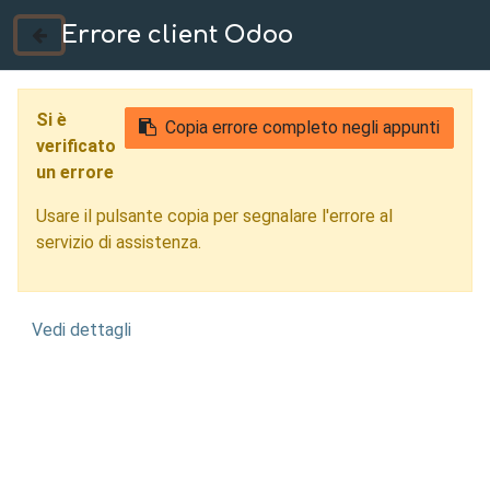
Errore client Odoo
035 724222
Si è
Copia errore completo negli appunti
verificato
un errore
Usare il pulsante copia per segnalare l'errore al
servizio di assistenza.
Vedi dettagli
Progettazione