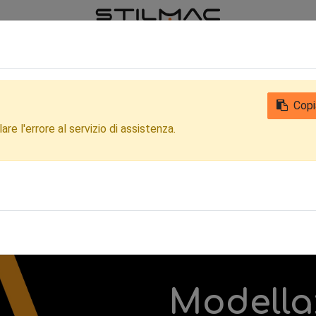
iamo
Notizie
Contattaci
Qualità
Privacy Clienti e Fornitori
Copi
re l'errore al servizio di assistenza.
Modella