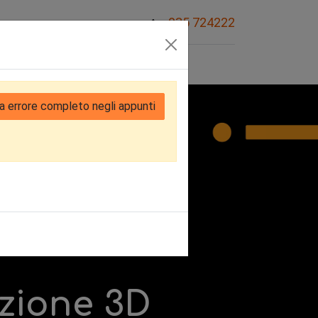
035 724222
Sovvenzioni
a errore completo negli appunti
zione 3D