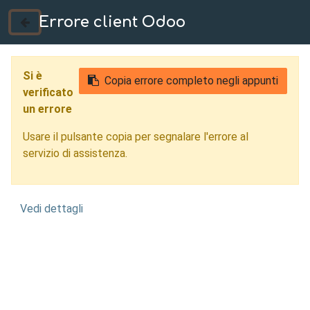
Errore client Odoo
035 724222
Si è
Copia errore completo negli appunti
verificato
un errore
Usare il pulsante copia per segnalare l'errore al
servizio di assistenza.
Vedi dettagli
Controllo Qualità con
Intelligenza Artificiale
Alessandria