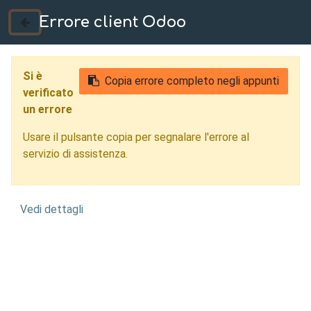
Errore client Odoo
035 724222
Si è
Copia errore completo negli appunti
verificato
un errore
Usare il pulsante copia per segnalare l'errore al
servizio di assistenza.
Vedi dettagli
Controllo Qualità con
Intelligenza Artificiale
Torino