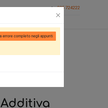
035 724222
Sovvenzioni
a errore completo negli appunti
Additiva