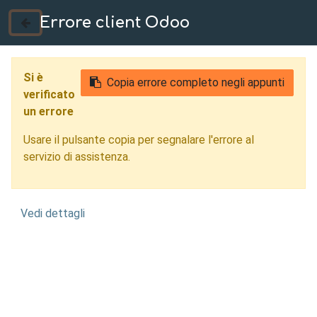
Errore client Odoo
035 724222
Si è
Copia errore completo negli appunti
verificato
un errore
Usare il pulsante copia per segnalare l'errore al
servizio di assistenza.
Vedi dettagli
Stampa
Additiva