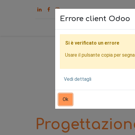
Errore client Odoo
Home
Servizi
Chi s
Si è verificato un errore
Usare il pulsante copia per segnala
Vedi dettagli
Ok
Progettazion