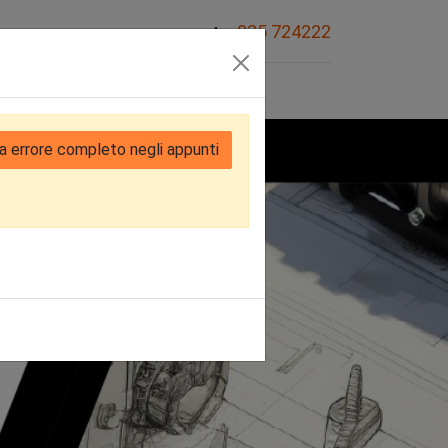
035 724222
Sovvenzioni
a errore completo negli appunti