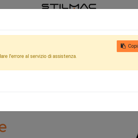
iamo
Notizie
Contattaci
Qualità
Privacy Clienti e Fornitori
Copi
re l'errore al servizio di assistenza.
e