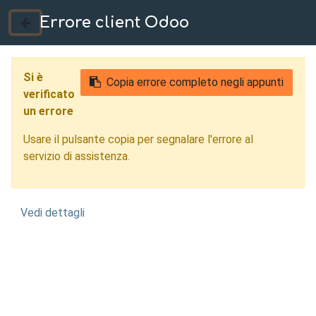
Errore client Odoo
035 724222
Si è
Copia errore completo negli appunti
verificato
un errore
Usare il pulsante copia per segnalare l'errore al
servizio di assistenza.
Vedi dettagli