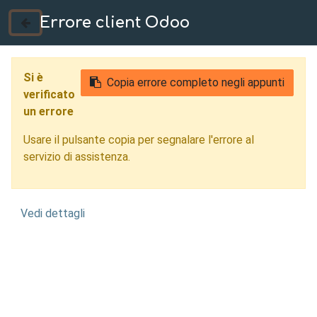
Errore client Odoo
035 724222
Si è
Copia errore completo negli appunti
verificato
un errore
Usare il pulsante copia per segnalare l'errore al
servizio di assistenza.
Vedi dettagli