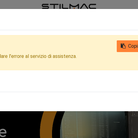
iamo
Notizie
Contattaci
Qualità
Privacy Clienti e Fornitori
Copi
re l'errore al servizio di assistenza.
e