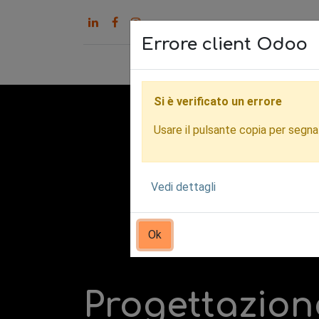
Errore client Odoo
Home
Servizi
Chi s
Si è verificato un errore
Usare il pulsante copia per segnala
Vedi dettagli
Ok
Progettazion