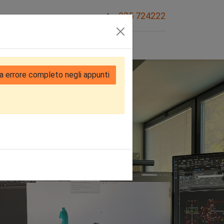
035 724222
Sovvenzioni
a errore completo negli appunti