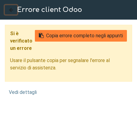
Errore client Odoo
035 724222
Si è
Copia errore completo negli appunti
verificato
un errore
Usare il pulsante copia per segnalare l'errore al
servizio di assistenza.
Vedi dettagli
Progettazione