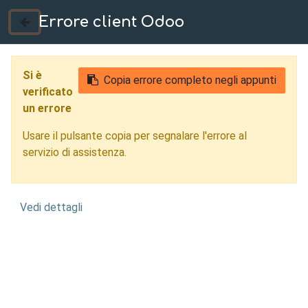
Errore client Odoo
035 724222
Si è
Copia errore completo negli appunti
verificato
un errore
Usare il pulsante copia per segnalare l'errore al
servizio di assistenza.
Vedi dettagli
Progettazione