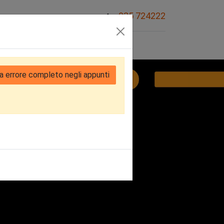
035 724222
Sovvenzioni
a errore completo negli appunti