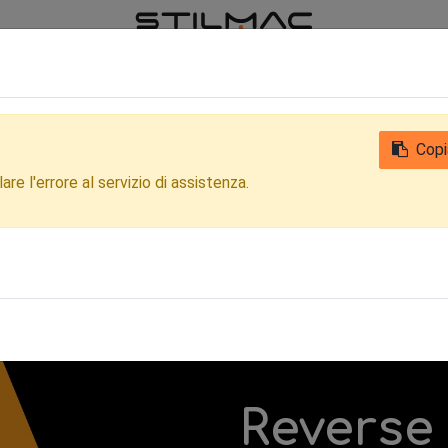
iamo
Notizie
Contattaci
Qualità
Privacy Clienti e Fornitori
Copi
re l'errore al servizio di assistenza.
Reverse