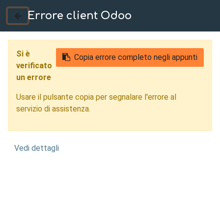
Errore client Odoo
035 724222
Si è
Copia errore completo negli appunti
verificato
un errore
Usare il pulsante copia per segnalare l'errore al
servizio di assistenza.
Vedi dettagli
Reverse Engineering
Cremona