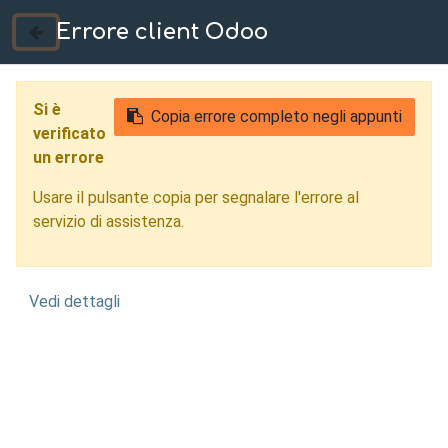
Errore client Odoo
035 724222
Si è
Copia errore completo negli appunti
verificato
un errore
Usare il pulsante copia per segnalare l'errore al
servizio di assistenza.
Vedi dettagli
Reverse Engineering
Parma