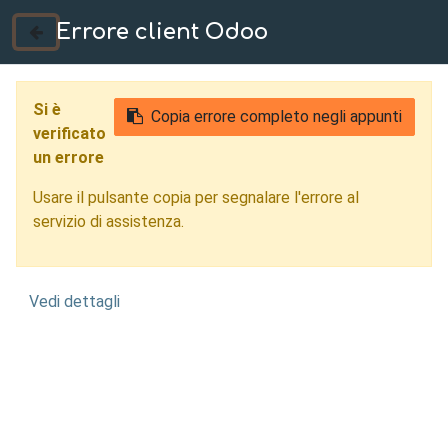
Errore client Odoo
035 724222
Si è
Copia errore completo negli appunti
verificato
un errore
Usare il pulsante copia per segnalare l'errore al
servizio di assistenza.
Vedi dettagli