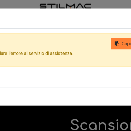
iamo
Notizie
Contattaci
Qualità
Privacy Clienti e Fornitori
Copi
re l'errore al servizio di assistenza.
Scansio