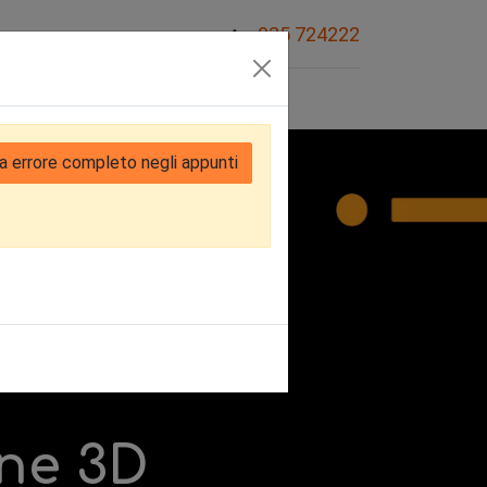
035 724222
Sovvenzioni
a errore completo negli appunti
ne 3D