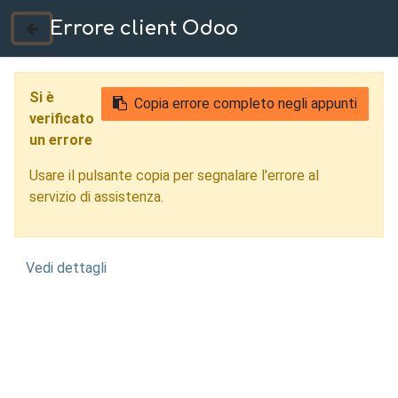
Errore client Odoo
035 724222
Si è
Copia errore completo negli appunti
verificato
un errore
Usare il pulsante copia per segnalare l'errore al
servizio di assistenza.
Vedi dettagli