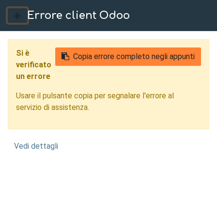
Errore client Odoo
035 724222
Si è
Copia errore completo negli appunti
verificato
un errore
Usare il pulsante copia per segnalare l'errore al
servizio di assistenza.
Vedi dettagli
Ottimizzazione
Topologica Bergamo