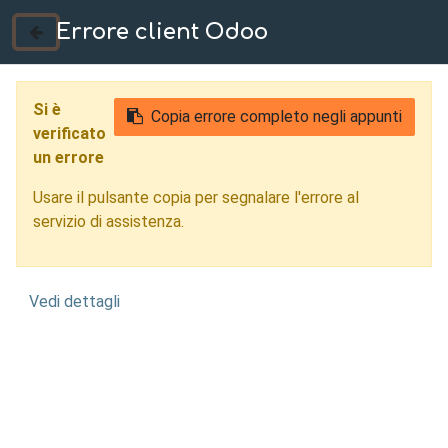
Errore client Odoo
035 724222
Si è
Copia errore completo negli appunti
verificato
un errore
Usare il pulsante copia per segnalare l'errore al
servizio di assistenza.
Vedi dettagli
Ottimizzazione
Topologica Piacenza