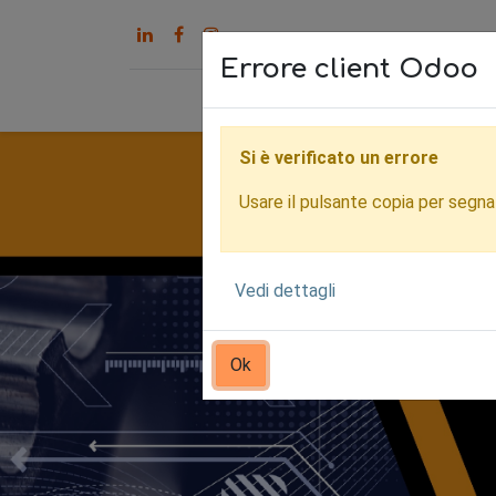
Errore client Odoo
Home
Servizi
Chi s
Si è verificato un errore
Usare il pulsante copia per segnala
Vedi dettagli
Ok