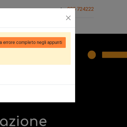
035 724222
Sovvenzioni
a errore completo negli appunti
zazione