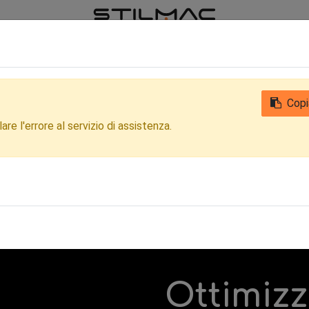
iamo
Notizie
Contattaci
Qualità
Privacy Clienti e Fornitori
Copi
re l'errore al servizio di assistenza.
Ottimiz