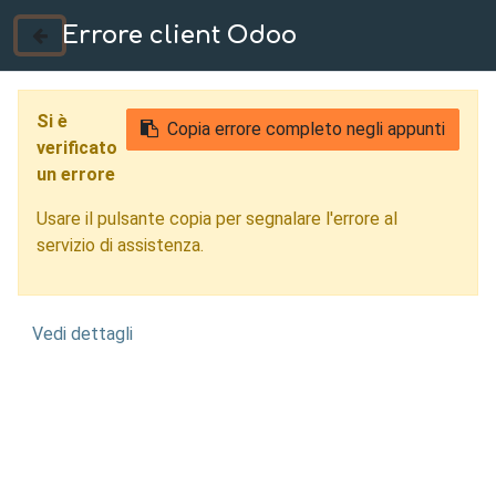
Errore client Odoo
035 724222
Si è
Copia errore completo negli appunti
verificato
un errore
Usare il pulsante copia per segnalare l'errore al
servizio di assistenza.
Vedi dettagli
Ottimizzazione
Topologica Mantova