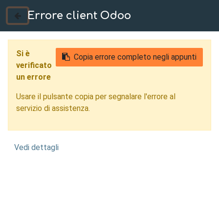
Errore client Odoo
035 724222
Si è
Copia errore completo negli appunti
verificato
un errore
Usare il pulsante copia per segnalare l'errore al
servizio di assistenza.
Vedi dettagli