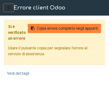
Errore client Odoo
035 724222
Si è
Copia errore completo negli appunti
verificato
un errore
Usare il pulsante copia per segnalare l'errore al
servizio di assistenza.
Vedi dettagli