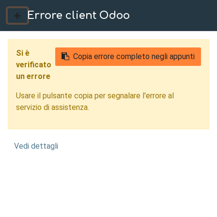
Errore client Odoo
035 724222
Si è
Copia errore completo negli appunti
verificato
un errore
Usare il pulsante copia per segnalare l'errore al
servizio di assistenza.
Vedi dettagli