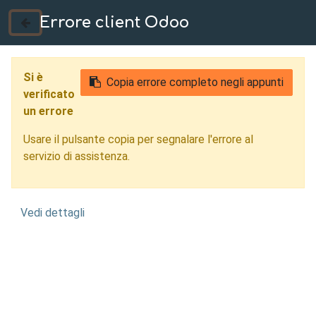
Errore client Odoo
035 724222
Si è
Copia errore completo negli appunti
verificato
un errore
Usare il pulsante copia per segnalare l'errore al
servizio di assistenza.
Vedi dettagli