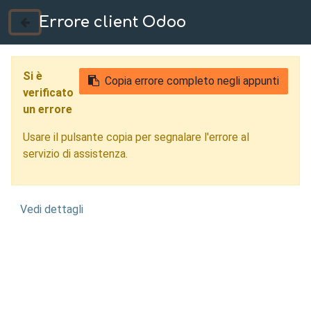
Errore client Odoo
035 724222
Si è
Copia errore completo negli appunti
verificato
un errore
Usare il pulsante copia per segnalare l'errore al
servizio di assistenza.
Vedi dettagli