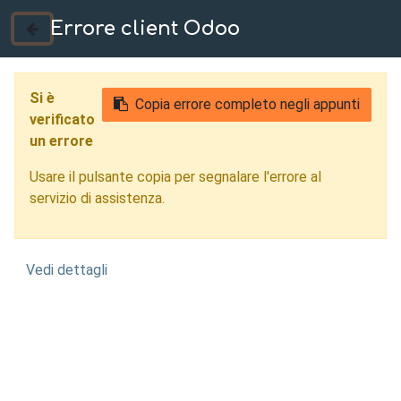
Errore client Odoo
035 724222
Si è
Copia errore completo negli appunti
verificato
un errore
Usare il pulsante copia per segnalare l'errore al
servizio di assistenza.
Vedi dettagli