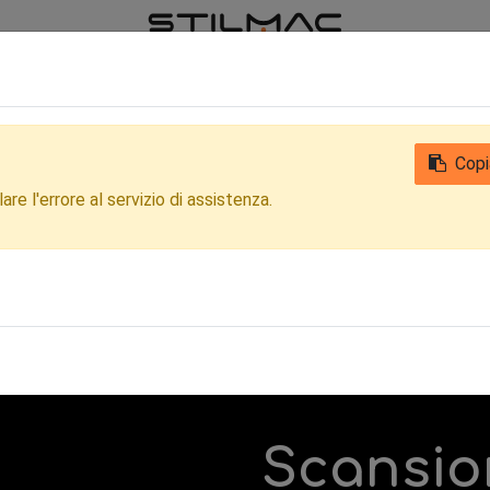
iamo
Notizie
Contattaci
Qualità
Privacy Clienti e Fornitori
Copi
re l'errore al servizio di assistenza.
Scansio