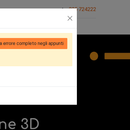
035 724222
Sovvenzioni
a errore completo negli appunti
ne 3D