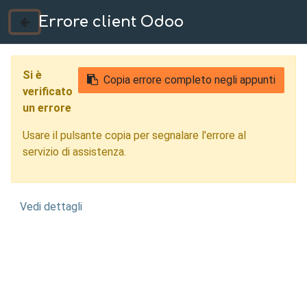
Errore client Odoo
035 724222
Si è
Copia errore completo negli appunti
verificato
un errore
Usare il pulsante copia per segnalare l'errore al
servizio di assistenza.
Vedi dettagli