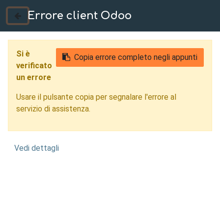
Errore client Odoo
035 724222
Si è
Copia errore completo negli appunti
verificato
un errore
Usare il pulsante copia per segnalare l'errore al
servizio di assistenza.
Vedi dettagli
Carpenteria
Meccanica