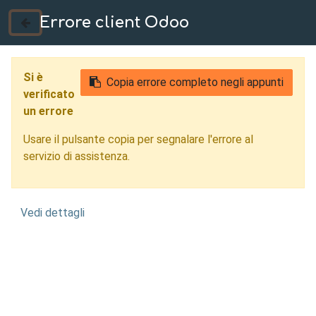
Errore client Odoo
035 724222
Si è
Copia errore completo negli appunti
verificato
un errore
Usare il pulsante copia per segnalare l'errore al
servizio di assistenza.
Vedi dettagli
Carpenteria
Meccanica Padova