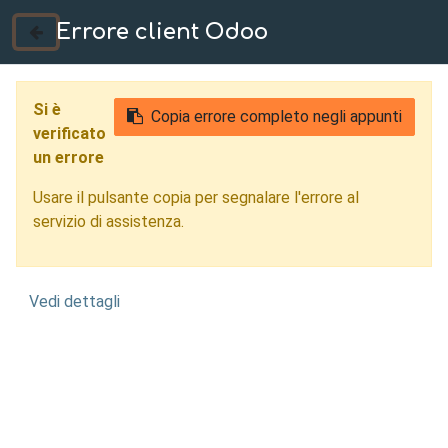
Errore client Odoo
035 724222
Si è
Copia errore completo negli appunti
verificato
un errore
Usare il pulsante copia per segnalare l'errore al
servizio di assistenza.
Vedi dettagli
Carpenteria
Meccanica Piacenza