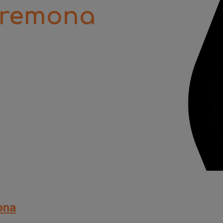
Cremona
ona