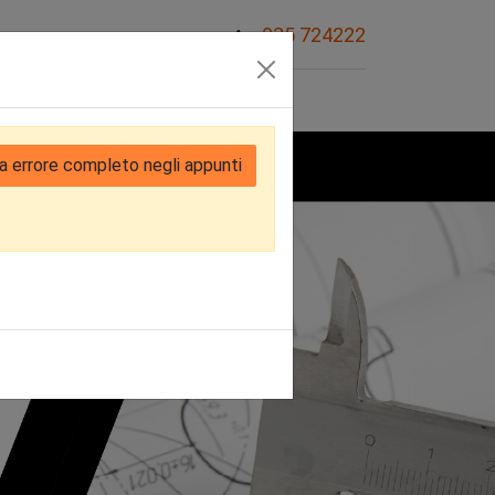
035 724222
Sovvenzioni
a errore completo negli appunti