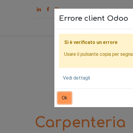
Errore client Odoo
Home
Servizi
Chi s
Si è verificato un errore
Usare il pulsante copia per segnala
Vedi dettagli
Ok
Carpenteria