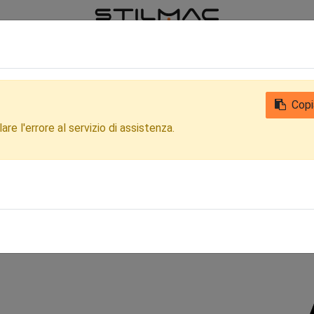
iamo
Notizie
Contattaci
Qualità
Privacy Clienti e Fornitori
Copi
re l'errore al servizio di assistenza.