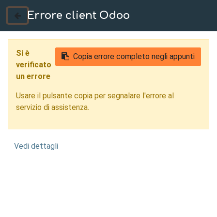
Errore client Odoo
035 724222
Si è
Copia errore completo negli appunti
verificato
un errore
Usare il pulsante copia per segnalare l'errore al
servizio di assistenza.
Vedi dettagli
Carpenteria
Meccanica Torino